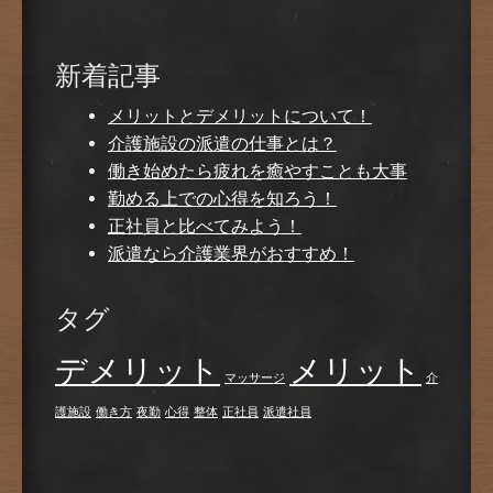
新着記事
メリットとデメリットについて！
介護施設の派遣の仕事とは？
働き始めたら疲れを癒やすことも大事
勤める上での心得を知ろう！
正社員と比べてみよう！
派遣なら介護業界がおすすめ！
タグ
デメリット
メリット
マッサージ
介
護施設
働き方
夜勤
心得
整体
正社員
派遣社員