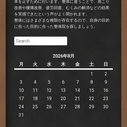
本を正すために行います。整体に通うことで、肩こり
改善や腰痛改善、疲労回復、むくみの解消などの効果
を実感できたという声がよく聞かれます。
整体にはさまざまな種類が存在するので、自身の目的
に合った目的に合った整体院を探しましょう。
Search
2026年8月
月
火
水
木
金
土
日
1
2
3
4
5
6
7
8
9
10
11
12
13
14
15
16
17
18
19
20
21
22
23
24
25
26
27
28
29
30
31