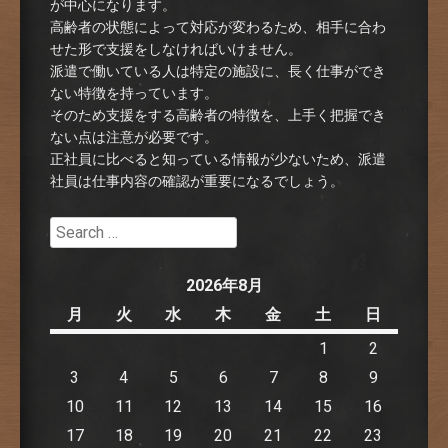
が中心になります。
高齢者の状態によって対応が変わるため、相手に合わ
せた形で支援をしなければいけません。
派遣で働いている人は特定の施設に、長く仕事ができ
ない特徴を持っています。
そのため支援をする高齢者の特徴を、上手く把握でき
ない点は注意が必要です。
正社員に比べると知っている情報が少ないため、派遣
社員は仕事内容の確認が重要になるでしょう。
Search
2026年8月
月
火
水
木
金
土
日
1
2
3
4
5
6
7
8
9
10
11
12
13
14
15
16
17
18
19
20
21
22
23