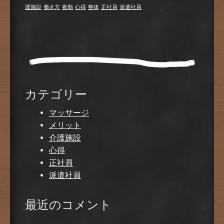
護施設
働き方
夜勤
心得
整体
正社員
派遣社員
カテゴリー
マッサージ
メリット
介護施設
心得
正社員
派遣社員
最近のコメント