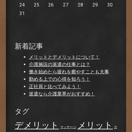
24
25
26
27
28
29
30
31
新着記事
メリットとデメリットについて！
介護施設の派遣の仕事とは？
働き始めたら疲れを癒やすことも大事
勤める上での心得を知ろう！
正社員と比べてみよう！
派遣なら介護業界がおすすめ！
タグ
デメリット
メリット
マッサージ
介